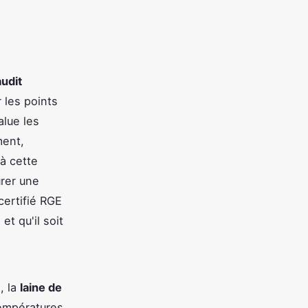
audit
 les points
alue les
ment,
à cette
urer une
certifié RGE
t qu'il soit
, la
laine de
températures