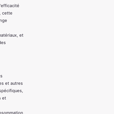
efficacité
, cette
onge
atériaux, et
des
es
es et autres
spécifiques,
n et
n
consommation