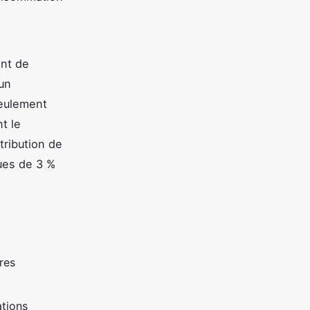
ent de
 un
seulement
t le
tribution de
ues de 3 %
res
ations