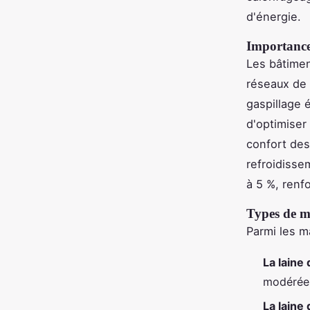
d'énergie.
Importance
Les bâtimen
réseaux de 
gaspillage 
d'optimiser
confort des
refroidisse
à 5 %, renfo
Types de m
Parmi les ma
La laine
modérée
La laine