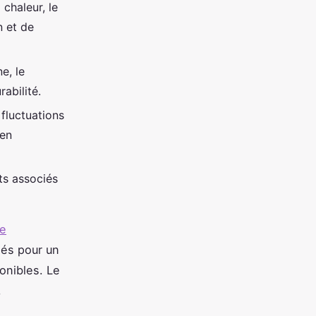
 chaleur, le
n et de
e, le
abilité.
 fluctuations
 en
ts associés
le
fiés pour un
onibles. Le
,