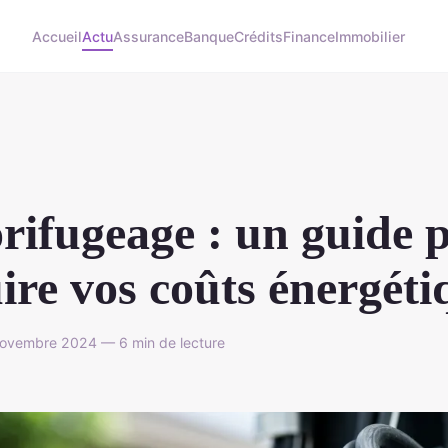
Accueil
Actu
Assurance
Banque
Crédits
Finance
Immobilier
rifugeage : un guide 
ire vos coûts énergéti
vembre 2024 — 6 min de lecture