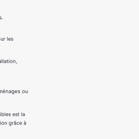
s.
ur les
llation,
s ménages ou
ibles est la
tion grâce à