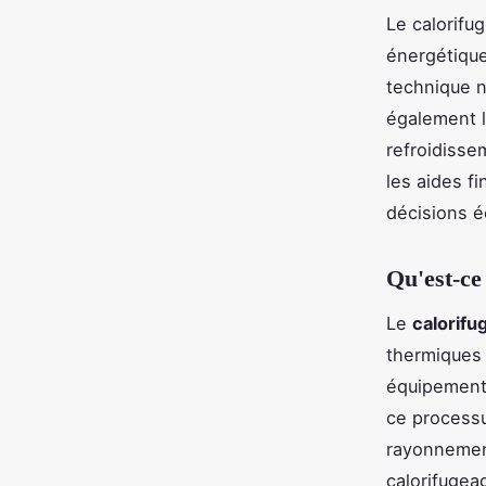
Le calorifu
énergétique
technique n
également l
refroidisse
les aides f
décisions éc
Qu'est-ce
Le
calorifu
thermiques 
équipements
ce processu
rayonnement
calorifugea