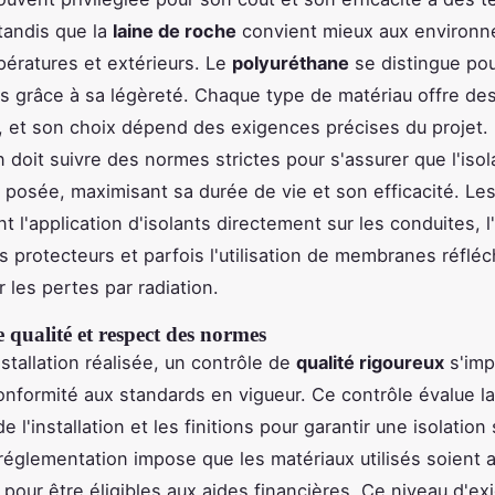
tandis que la
laine de roche
convient mieux aux environn
ératures et extérieurs. Le
polyuréthane
se distingue pou
ds grâce à sa légèreté. Chaque type de matériau offre de
, et son choix dépend des exigences précises du projet.
on doit suivre des normes strictes pour s'assurer que l'isol
posée, maximisant sa durée de vie et son efficacité. L
 l'application d'isolants directement sur les conduites, l
 protecteurs et parfois l'utilisation de membranes réflé
 les pertes par radiation.
 qualité et respect des normes
nstallation réalisée, un contrôle de
qualité rigoureux
s'imp
 conformité aux standards en vigueur. Ce contrôle évalue l
e l'installation et les finitions pour garantir une isolation 
réglementation impose que les matériaux utilisés soient
pour être éligibles aux aides financières. Ce niveau d'e