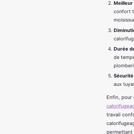
Meilleur
confort 
moisissu
Diminut
calorifug
Durée d
de tempé
plomberie
Sécurité
aux tuya
Enfin, pou
calorifugea
travail con
calorifugea
permettant 