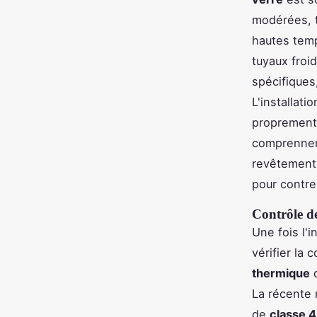
modérées, 
hautes temp
tuyaux froi
spécifiques
L'installati
proprement 
comprennent
revêtements
pour contrer
Contrôle de
Une fois l'i
vérifier la
thermique
d
La récente 
de
classe 4