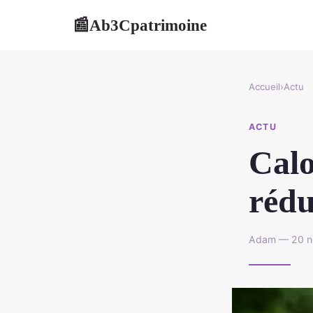
Ab3Cpatrimoine
📰
Accueil
›
Actu
ACTU
Calo
rédu
Adam — 20 no