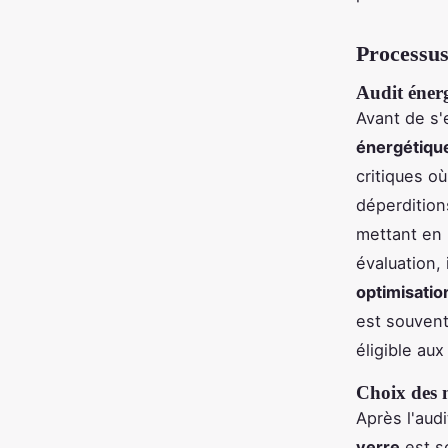
Processus
Audit énerg
Avant de s'
énergétiqu
critiques où
déperdition
mettant en 
évaluation, 
optimisatio
est souvent
éligible au
Choix des m
Après l'audi
verre
est so