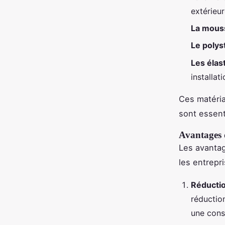
extérieur
La mous
Le poly
Les éla
installat
Ces matéria
sont essent
Avantages 
Les avantag
les entrepri
Réductio
réduction
une cons