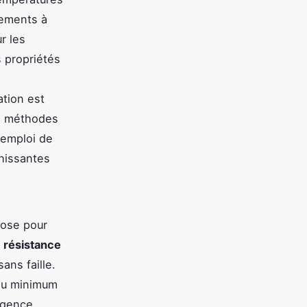
ements à
r les
s propriétés
ation est
es méthodes
'emploi de
chissantes
ose pour
a
résistance
sans faille.
 au minimum
xigence