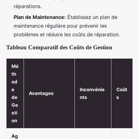
réparations.
Plan de Maintenance:
Établissez un plan de
maintenance régulière pour prévenir les
problèmes et réduire les coûts de réparation.
Tableau Comparatif des Coûts de Gestion
Mé
th
od
e
Inconvénie
Coût
Avantages
de
nts
s
Ge
sti
on
Ag