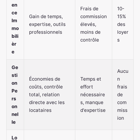
en
Frais de
10-
ce
Gain de temps,
commission
15%
Im
expertise, outils
élevés,
des
mo
professionnels
moins de
loyer
bili
contrôle
s
èr
e
Ge
Aucu
sti
Économies de
Temps et
n
on
coûts, contrôle
effort
frais
Pe
total, relation
nécessaire
de
rs
directe avec les
s, manque
com
on
locataires
d'expertise
miss
nel
ion
le
Lo